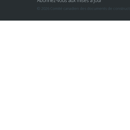
Abonnez-vous aux mises à jour
© 2026 Comité canadien des documents de constructio