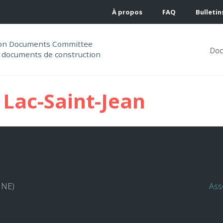
À propos
FAQ
Bulletin
ion Documents Committee
Do
 documents de construction
Lac-Saint-Jean
HNE)
Ass