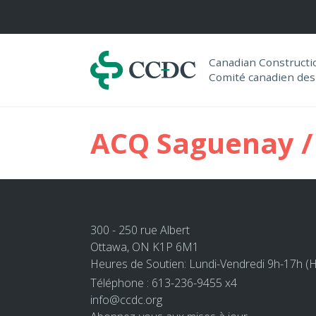
Navigation
Canadian Construct
Comité canadien des
ACQ Saguenay / 
300 - 250 rue Albert
Ottawa, ON K1P 6M1
Heures de Soutien: Lundi-Vendredi 9h-17h (
Téléphone : 613-236-9455 x4
info@ccdc.org